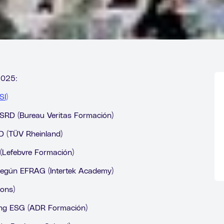
2025:
SI)
CSRD (Bureau Veritas Formación)
RD (TÜV Rheinland)
 (Lefebvre Formación)
 según EFRAG (Intertek Academy)
ions)
ting ESG (ADR Formación)