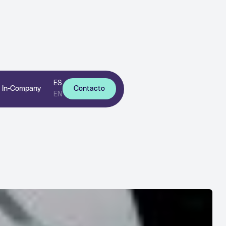
ES
In-Company
Contacto
EN